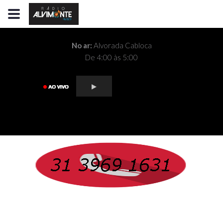
No ar:
Alvorada Cabloca
De 4:00 às 5:00