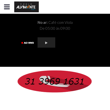
No ar:
Café com Viola
De 05:00 às 09:00